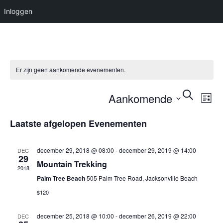
Inloggen
Er zijn geen aankomende evenementen.
Evene
Ev
Selecteer
Zoeken
Aankomende
Lijst
we
een
Zoeke
datum.
nav
Laatste afgelopen Evenementen
en
weerg
december 29, 2018 @ 08:00
-
december 29, 2019 @ 14:00
DEC
29
naviga
Mountain Trekking
2018
Palm Tree Beach
505 Palm Tree Road, Jacksonville Beach
$120
december 25, 2018 @ 10:00
-
december 26, 2019 @ 22:00
DEC